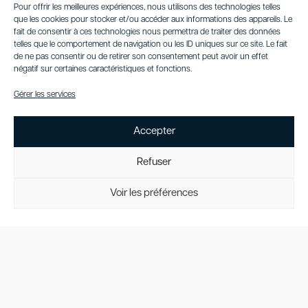
Pour offrir les meilleures expériences, nous utilisons des technologies telles
expérience de
que les cookies pour stocker et/ou accéder aux informations des appareils. Le
croisière
fait de consentir à ces technologies nous permettra de traiter des données
luxueuse et
telles que le comportement de navigation ou les ID uniques sur ce site. Le fait
inoubliable. Que
de ne pas consentir ou de retirer son consentement peut avoir un effet
ce soit pour
négatif sur certaines caractéristiques et fonctions.
explorer les côtes
Gérer les services
ou se détendre en
mer, ce yacht
offre un confort
Accepter
absolu, des
performances
Refuser
exceptionnelles et
une touche de
Voir les préférences
sophistication
inégalée.
Contact
Us