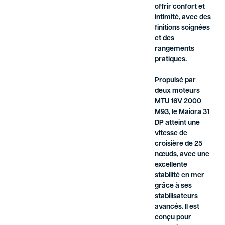
offrir confort et
intimité, avec des
finitions soignées
et des
rangements
pratiques.
Propulsé par
deux moteurs
MTU 16V 2000
M93, le Maiora 31
DP atteint une
vitesse de
croisière de 25
nœuds, avec une
excellente
stabilité en mer
grâce à ses
stabilisateurs
avancés. Il est
conçu pour