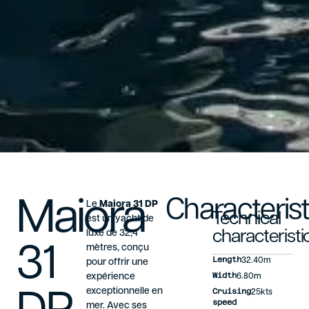
Maiora
Characterist
Le
Maiora 31 DP
Technical
est un yacht de
luxe de 32,4
characteristi
31
mètres, conçu
Length
32.40m
pour offrir une
Width
expérience
6.80m
exceptionnelle en
Cruising
25kts
speed
mer. Avec ses