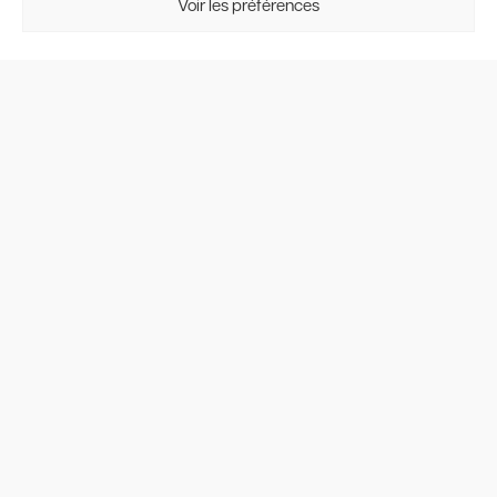
Voir les préférences
explorer des
criques isolées ou
naviguer vers des
destinations plus
lointaines, il offre
une expérience
maritime
exceptionnelle.
Contact
Us