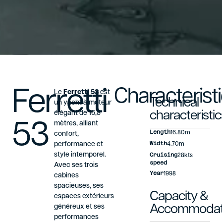
Ferretti
Characterist
Le
Ferretti 53
est
Technical
un yacht à moteur
élégant de 16,8
characteristic
53
mètres, alliant
Length
16.80m
confort,
Width
performance et
4.70m
style intemporel.
Cruising
28kts
speed
Avec ses trois
Year
1998
cabines
spacieuses, ses
Capacity &
espaces extérieurs
généreux et ses
Accommodat
performances