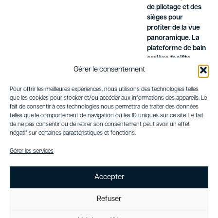
de pilotage et des
sièges pour
profiter de la vue
panoramique. La
plateforme de bain
arrière facilite
l’accès à l’eau et le
Gérer le consentement
lancement de
jouets nautiques.
Pour offrir les meilleures expériences, nous utilisons des technologies telles
que les cookies pour stocker et/ou accéder aux informations des appareils. Le
fait de consentir à ces technologies nous permettra de traiter des données
Avec son design
telles que le comportement de navigation ou les ID uniques sur ce site. Le fait
intemporel, ses
de ne pas consentir ou de retirer son consentement peut avoir un effet
performances
négatif sur certaines caractéristiques et fonctions.
fiables et ses
équipements
Gérer les services
luxueux, le
Ferretti 53
est un
Accepter
yacht parfait pour
des croisières
Refuser
inoubliables. Que
ce soit pour