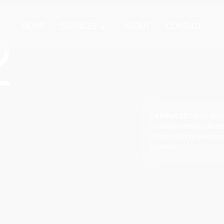
HOME
SERVICES
ABOUT
CONTACT
2
Le
Emys 22
est un yach
croisières longue dist
et son autonomie except
sérénité.