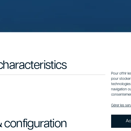
characteristics
Pour offrir l
pour stocker 
technologies
navigation ou
consentement 
Gérer les ser
 configuration
Ac