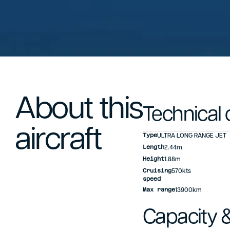
About this
Technical 
aircraft
Type
ULTRA LONG RANGE JET
Length
2.44m
Height
1.88m
Cruising
570kts
speed
Max range
13900km
Capacity &