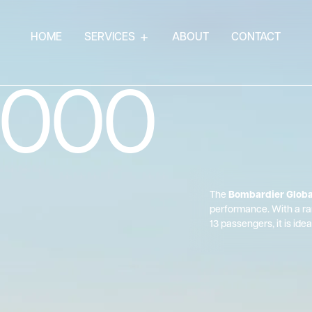
HOME
SERVICES
ABOUT
CONTACT
5000
The
Bombardier Globa
performance. With a ra
13 passengers, it is ide