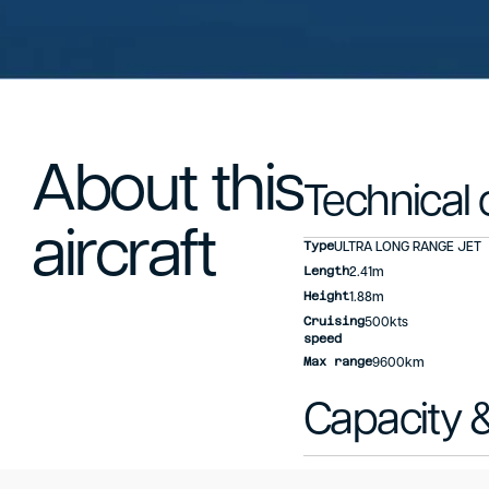
About this
Technical 
aircraft
Type
ULTRA LONG RANGE JET
Length
2.41m
Height
1.88m
Cruising
500kts
speed
Max range
9600km
Capacity &