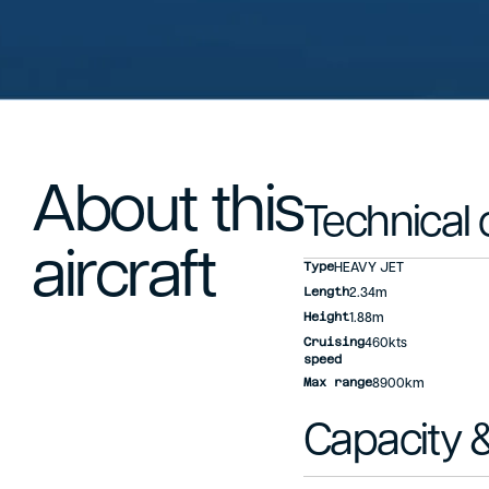
About this
Technical 
aircraft
Type
HEAVY JET
Length
2.34m
Height
1.88m
Cruising
460kts
speed
Max range
8900km
Capacity &